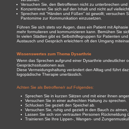
Versuchen Sie, den Betroffenen nicht zu unterbrechen und 
Konzentrieren Sie sich auf den Inhalt und nicht auf viellei
Sprechen mit "Händen und Füßen" ist gewollt; versuchen Si
Pantomime zur Kommunikation einzusetzen.
Führen Sie sich stets vor Augen, dass ein Patient mit Aphasi
mehr formulieren und kommunizieren kann. Bemühen Sie sich
In vielen Städten gibt es Selbsthilfegruppen für Patienten un
Austausch und Gespräch erleichtern oft den Umgang miteina
Wissenswertes zum Thema Dysarthrie
Wenn das Sprechen aufgrund einer Dysarthrie undeutlicher ode
Gesprächssituationen aus.
Diese Vermeidungshaltung verändert den Alltag und führt dazu
logopädische Therapie unerlässlich.
Achten Sie als Betroffene/r auf Folgendes:
Sprechen Sie in kurzen Sätzen und mit einer ihnen ang
Versuchen Sie in einer aufrechten Haltung zu sprechen.
Schlucken Sie gezielt den Speichel ab.
Versuchen Sie, ruhig und gezielt in den Bauch zu atme
Lassen Sie sich von vertrauten Personen Rückmeldung ü
Trainieren Sie Ihre Lippen-, Wangen- und Zungenmuskula