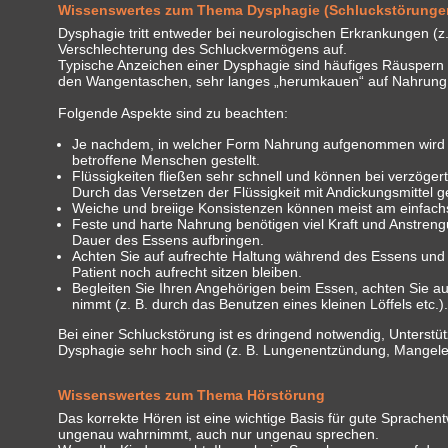
Wissenswertes zum Thema Dysphagie (Schluckstörunge
Dysphagie tritt entweder bei neurologischen Erkrankungen (z. 
Verschlechterung des Schluckvermögens auf.
Typische Anzeichen einer Dysphagie sind häufiges Räuspern
den Wangentaschen, sehr langes „herumkauen“ auf Nahrung 
Folgende Aspekte sind zu beachten:
Je nachdem, in welcher Form Nahrung aufgenommen wird (fl
betroffene Menschen gestellt.
Flüssigkeiten fließen sehr schnell und können bei verzöge
Durch das Versetzen der Flüssigkeit mit Andickungsmittel g
Weiche und breiige Konsistenzen können meist am einfach
Feste und harte Nahrung benötigen viel Kraft und Anstrengun
Dauer des Essens aufbringen.
Achten Sie auf aufrechte Haltung während des Essens und
Patient noch aufrecht sitzen bleiben.
Begleiten Sie Ihren Angehörigen beim Essen, achten Sie a
nimmt (z. B. durch das Benutzen eines kleinen Löffels etc.)
Bei einer Schluckstörung ist es dringend notwendig, Unterst
Dysphagie sehr hoch sind (z. B. Lungenentzündung, Mangele
Wissenswertes zum Thema Hörstörung
Das korrekte Hören ist eine wichtige Basis für gute Sprachent
ungenau wahrnimmt, auch nur ungenau sprechen.