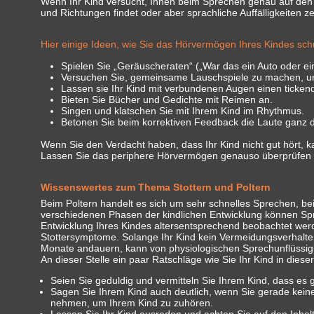
Wenn Ihr Kind versucht, Ihnen beim Sprechen genau auf den M
und Richtungen findet oder aber sprachliche Auffälligkeiten z
Hier einige Ideen, wie Sie das Hörvermögen Ihres Kindes sc
Spielen Sie „Geräuscheraten“ („War das ein Auto oder ein
Versuchen Sie, gemeinsame Lauschspiele zu machen, um
Lassen sie Ihr Kind mit verbundenen Augen einen ticke
Bieten Sie Bücher und Gedichte mit Reimen an.
Singen und klatschen Sie mit Ihrem Kind im Rhythmus.
Betonen Sie beim korrektiven Feedback die Laute ganz deu
Wenn Sie den Verdacht haben, dass Ihr Kind nicht gut hört,
Lassen Sie das periphere Hörvermögen genauso überprüfen w
Wissenswertes zum Thema Stottern und Poltern
Beim Poltern handelt es sich um sehr schnelles Sprechen, b
verschiedenen Phasen der kindlichen Entwicklung können Spr
Entwicklung Ihres Kindes altersentsprechend beobachtet wer
Stottersymptome. Solange Ihr Kind kein Vermeidungsverhalten z
Monate andauern, kann von physiologischen Sprechunflüssi
An dieser Stelle ein paar Ratschläge wie Sie Ihr Kind in diese
Seien Sie geduldig und vermitteln Sie Ihrem Kind, dass es
Sagen Sie Ihrem Kind auch deutlich, wenn Sie gerade keine
nehmen, um Ihrem Kind zu zuhören.